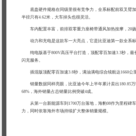
底盘硬件规格在同级里很有竞争力，全系标配前双叉臂加后
半径只有4.62米，大车掉头也很灵活。
车内配置丰富，前排双零重力座椅带通风加热按摩，20扬声
动力和充电是这款车一大亮点，它是比亚迪第一款全系标
纯电版基于800V高压平台打造，顶配零百加速3.3秒，最长
闪充服务。
插混版顶配零百加速3.8秒，满油满电综合续航达1660公
销量数据同样亮眼，比亚迪今年上半年累计卖出180.85
68%，海外销量占总销量比例突破4成。
从第一台新能源车到1700万台落地，海豹08作为里程碑
力，同时依靠海外市场持续扩大整体销量规模。